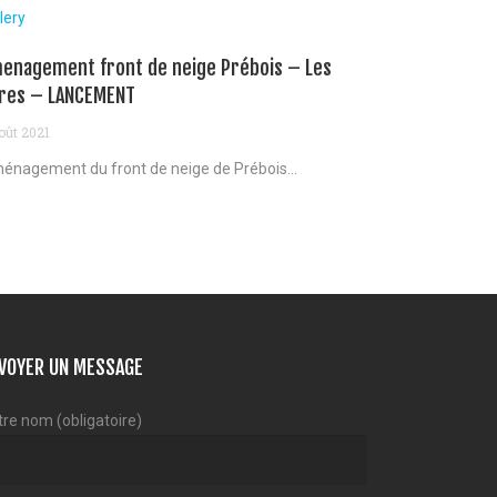
lery
enagement front de neige Prébois – Les
res – LANCEMENT
oût 2021
énagement du front de neige de Prébois...
VOYER UN MESSAGE
tre nom (obligatoire)