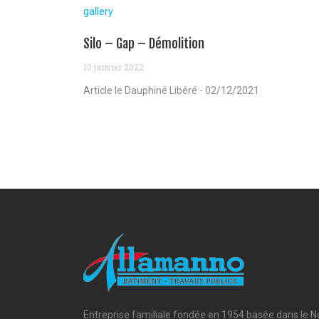
gallery
Silo – Gap – Démolition
10 janvier 2022
Article le Dauphiné Libéré - 02/12/2021
Entreprise familiale fondée en 1954 basée dans le N