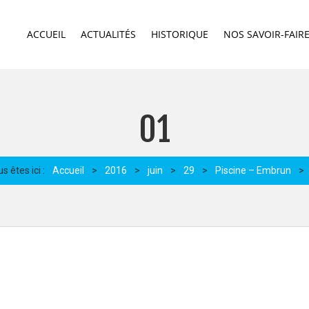
ACCUEIL
ACTUALITÉS
HISTORIQUE
NOS SAVOIR-FAIR
01
s êtes ici :
Accueil
>
2016
>
juin
>
29
>
Piscine – Embrun
>