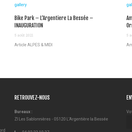
gallery
gal
Bike Park – L’Argentiere La Bessée –
Am
INAUGURATION
Or
5 août 2021
5 a
Article ALPES & MIDI
Am
RETROUVEZ-NOUS
EN
Bureaux :
Vo
ZI Les Sablonnières - 05120 L'Argentière la Bessée
ord