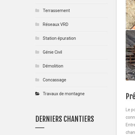
Terrassement
Réseaux VRD
Station épuration
Génie Civil
Démolition
Concassage
Travaux de montagne
Pré
Le p
DERNIERS CHANTIERS
conn
Entr
chant