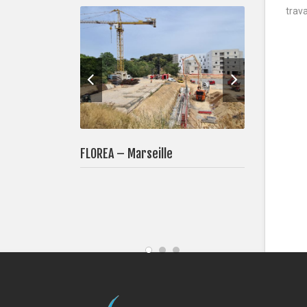
trava
FLOREA – Marseille
CLINIQU
SENIOR E