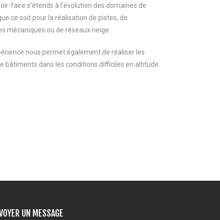
oir-faire s’étends à l’évolution des domaines de
que ce soit pour la réalisation de pistes, de
s mécaniques ou de réseaux neige.
érience nous permet également de réaliser les
e bâtiments dans les conditions difficiles en altitude.
e
VOYER UN MESSAGE