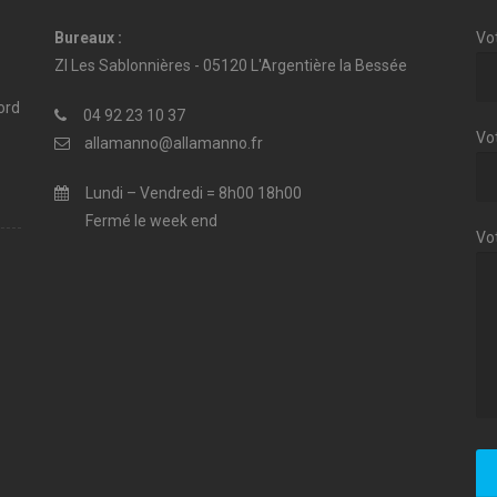
Bureaux :
Vo
ZI Les Sablonnières - 05120 L'Argentière la Bessée
ord
04 92 23 10 37
Vot
allamanno@allamanno.fr
Lundi – Vendredi = 8h00 18h00
Fermé le week end
Vo