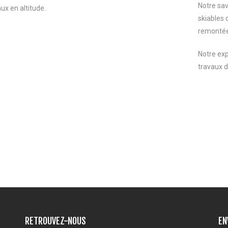
Notre sav
ux en altitude.
skiables 
remontée
Notre exp
travaux d
E – EHPAD – RESIDENCE
EHPAD Montbrison – L’Argentièr
T CRECHE – Eguilles
RETROUVEZ-NOUS
EN