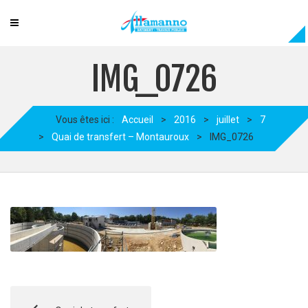
IMG_0726
Vous êtes ici :
Accueil
>
2016
>
juillet
>
7
>
Quai de transfert – Montauroux
>
IMG_0726