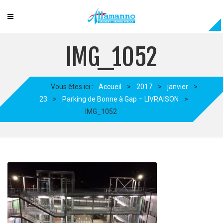
IMG_1052
Vous êtes ici :
Accueil
>
2017
>
janvier
>
23
>
Parking de Bonne à Gap – LIVRAISON
>
IMG_1052