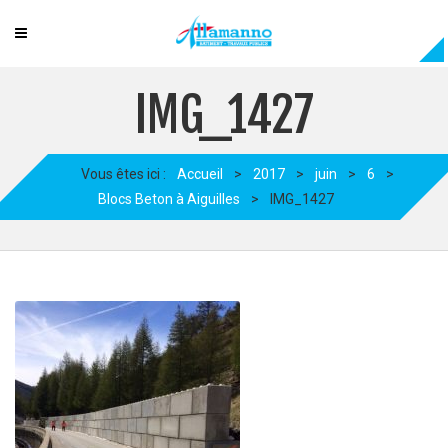
IMG_1427
Vous êtes ici :
Accueil
>
2017
>
juin
>
6
>
Blocs Beton à Aiguilles
>
IMG_1427