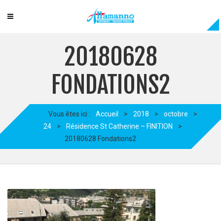
20180628
FONDATIONS2
Vous êtes ici :
Accueil
>
2018
>
octobre
>
24
>
Résidence St Catherine – FINITION
>
20180628 Fondations2