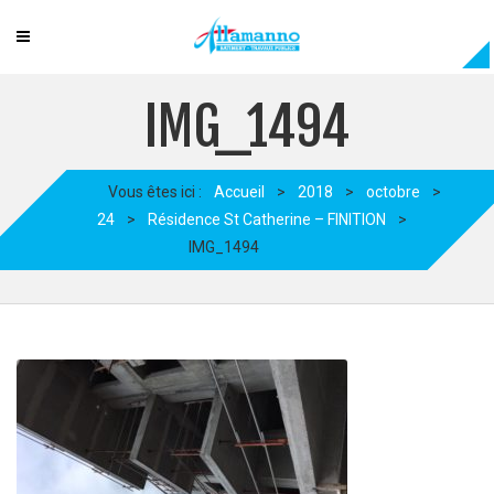
IMG_1494
Vous êtes ici :
Accueil
>
2018
>
octobre
>
24
>
Résidence St Catherine – FINITION
>
IMG_1494