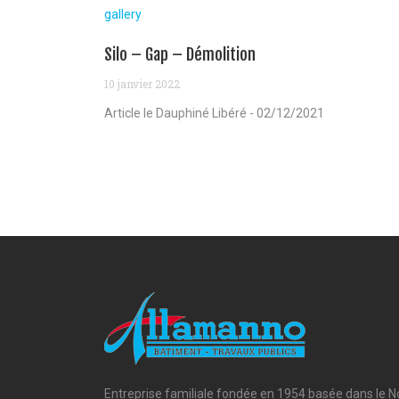
gallery
Silo – Gap – Démolition
10 janvier 2022
Article le Dauphiné Libéré - 02/12/2021
Entreprise familiale fondée en 1954 basée dans le N