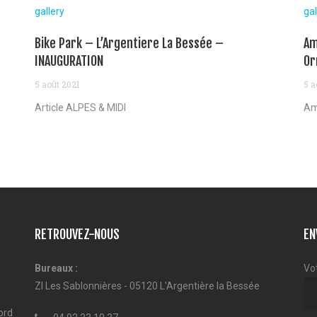
gallery
gal
Bike Park – L’Argentiere La Bessée –
Am
INAUGURATION
Or
5 août 2021
5 a
Article ALPES & MIDI
Am
RETROUVEZ-NOUS
EN
Bureaux :
Vo
ZI Les Sablonnières - 05120 L'Argentière la Bessée
ord