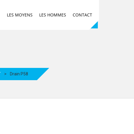
E
LES MOYENS
LES HOMMES
CONTACT
T
>
Drain P58