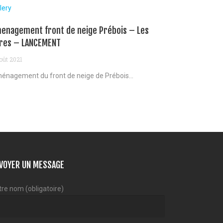
lery
enagement front de neige Prébois – Les
res – LANCEMENT
oût 2021
énagement du front de neige de Prébois...
VOYER UN MESSAGE
tre nom (obligatoire)