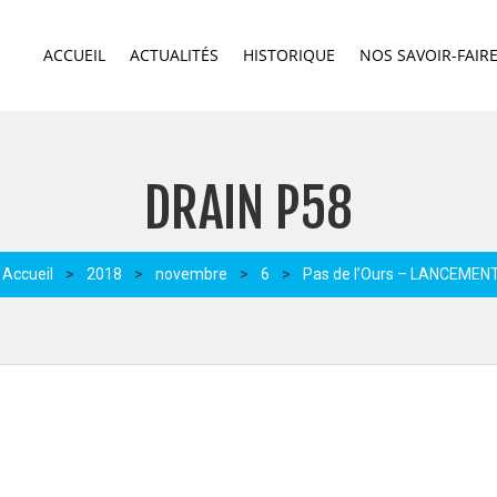
ACCUEIL
ACTUALITÉS
HISTORIQUE
NOS SAVOIR-FAIR
DRAIN P58
Accueil
>
2018
>
novembre
>
6
>
Pas de l’Ours – LANCEMEN