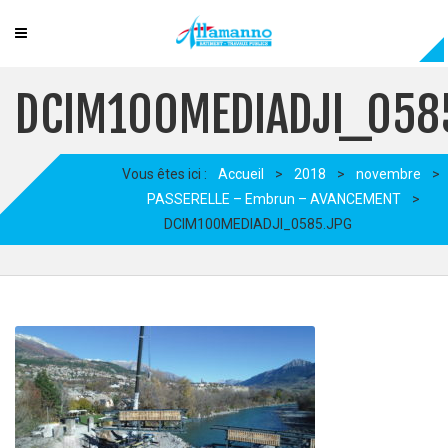
DCIM100MEDIADJI_058
Vous êtes ici :
Accueil
>
2018
>
novembre
>
PASSERELLE – Embrun – AVANCEMENT
>
DCIM100MEDIADJI_0585.JPG