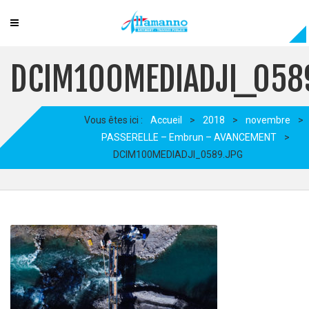
DCIM100MEDIADJI_058
Vous êtes ici :
Accueil
>
2018
>
novembre
>
PASSERELLE – Embrun – AVANCEMENT
>
DCIM100MEDIADJI_0589.JPG