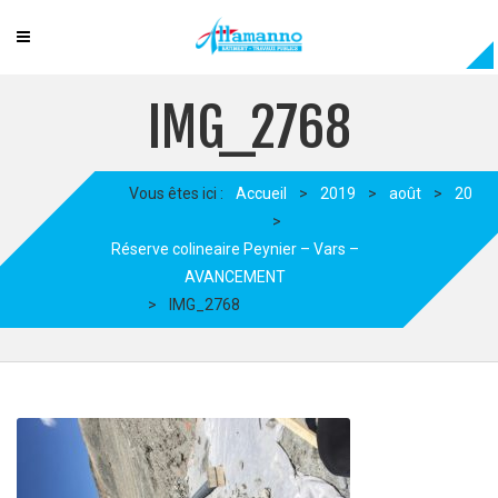
IMG_2768
Vous êtes ici :
Accueil
>
2019
>
août
>
20
>
Réserve colineaire Peynier – Vars –
AVANCEMENT
>
IMG_2768