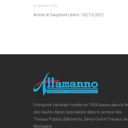
10 janvier 2022
Article le Dauphiné Libéré - 02/12/2021
Entreprise familiale fondée en 1954 basée dans le N
des Hautes Alpes Spécialisée dans le secteur des
Travaux Publics, Bâtiments, Génie Civil et Travaux de
Montagne.