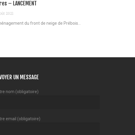
res – LANCEMENT
oût 2021
énagement du front de neige de Prébois...
VOYER UN MESSAGE
tre nom (obligatoire)
re email (obligatoire)