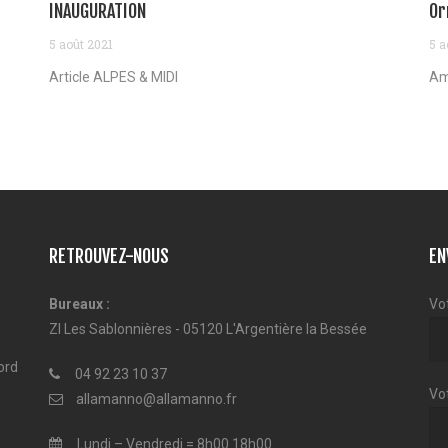
INAUGURATION
Or
5 août 2021
5 a
Article ALPES & MIDI
Am
RETROUVEZ-NOUS
EN
Bureaux :
Vo
ZI Les Sablonnières - 05120 L'Argentière la Bessée
ord
04 92 23 10 37
Vot
allamanno@allamanno.fr
Lundi – Vendredi = 8h00 18h00