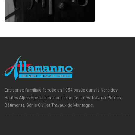
Entreprise familiale fondée en 1954 basée dans le Nord des
Hautes Alpes Spécialisée dans le secteur des Travaux Publics,
Bâtiments, Génie Civil et Travaux de Montagne.