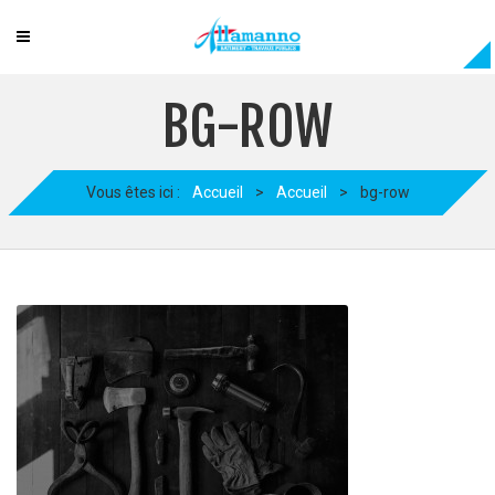
BG-ROW
Vous êtes ici :
Accueil
>
Accueil
>
bg-row