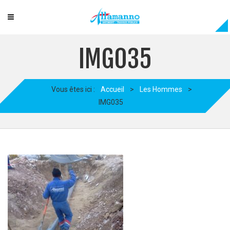
IMG035
Vous êtes ici :
Accueil
>
Les Hommes
>
IMG035