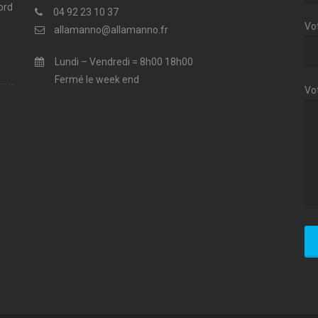
ord
04 92 23 10 37
Vot
allamanno@allamanno.fr
Lundi – Vendredi = 8h00 18h00
Fermé le week end
Vo