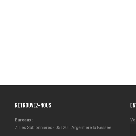
RETROUVEZ-NOUS
EN
Bureaux :
Vo
ZI Les Sablonnières - 05120 L'Argentière la Bessée