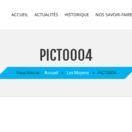
ACCUEIL
ACTUALITÉS
HISTORIQUE
NOS SAVOIR-FAIR
PICT0004
Vous êtes ici :
Accueil
>
Les Moyens
>
PICT0004