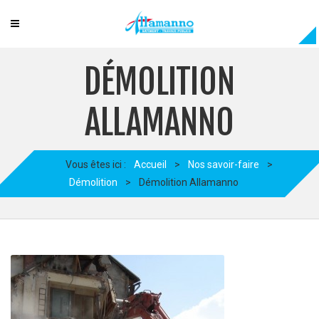
DÉMOLITION
ALLAMANNO
Vous êtes ici :
Accueil
>
Nos savoir-faire
>
Démolition
>
Démolition Allamanno