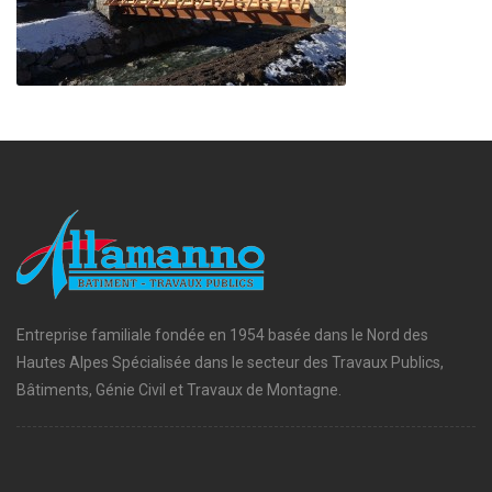
Entreprise familiale fondée en 1954 basée dans le Nord des
Hautes Alpes Spécialisée dans le secteur des Travaux Publics,
Bâtiments, Génie Civil et Travaux de Montagne.