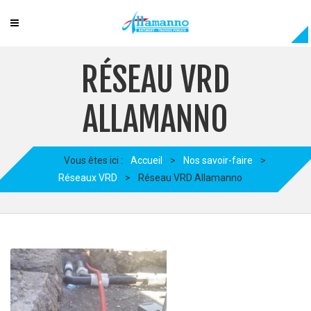
RÉSEAU VRD
ALLAMANNO
Vous êtes ici :
Accueil
>
Nos savoir-faire
>
Réseaux VRD
>
Réseau VRD Allamanno