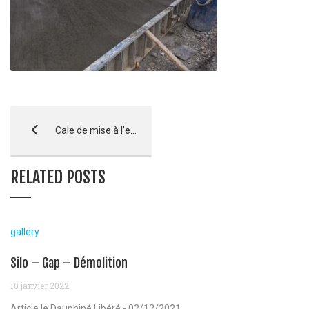
Cale de mise à l’eau – Savines le Lac
RELATED POSTS
gallery
Silo – Gap – Démolition
10 janvier 2022
Article le Dauphiné Libéré - 02/12/2021