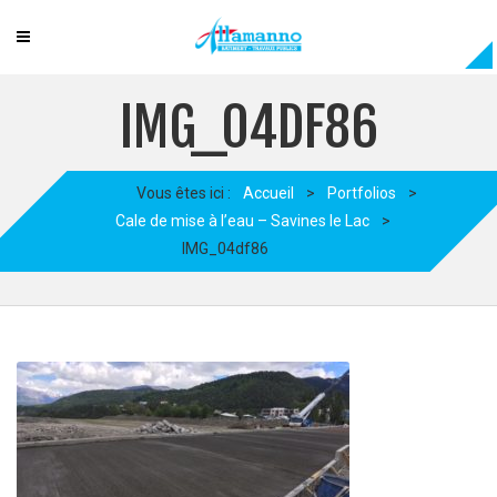
IMG_04DF86
Vous êtes ici :
Accueil
>
Portfolios
>
Cale de mise à l’eau – Savines le Lac
>
IMG_04df86