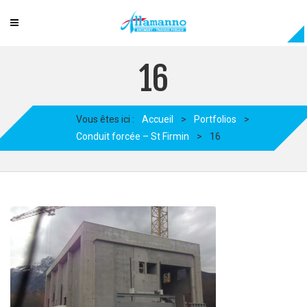
16
Vous êtes ici :
Accueil
>
Portfolios
>
Conduit forcée – St Firmin
>
16