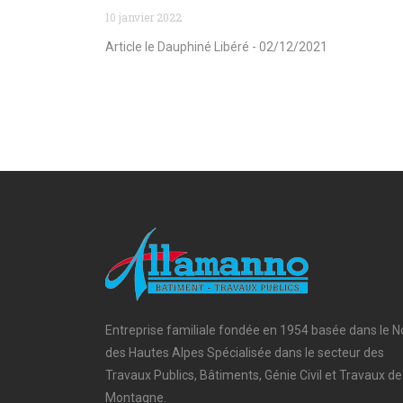
10 janvier 2022
Article le Dauphiné Libéré - 02/12/2021
Entreprise familiale fondée en 1954 basée dans le N
des Hautes Alpes Spécialisée dans le secteur des
Travaux Publics, Bâtiments, Génie Civil et Travaux de
Montagne.