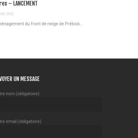
res – LANCEMENT
oût 2021
énagement du front de neige de Prébois...
VOYER UN MESSAGE
tre nom (obligatoire)
re email (obligatoire)