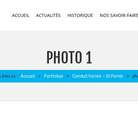
ACCUEIL
ACTUALITÉS
HISTORIQUE
NOS SAVOIR-FAIR
PHOTO 1
êtes ici :
Accueil
>
Portfolios
>
Conduit forcée – St Firmin
>
ph