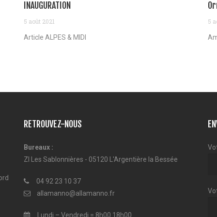
INAUGURATION
Or
5 août 2021
5 a
Article ALPES & MIDI
Am
RETROUVEZ-NOUS
EN
Bureaux :
Vo
ZI Les Sablonnières - 05120 L'Argentière la Bessée
ord
04 92 23 10 37
Vot
allamanno@allamanno.fr
Lundi – Vendredi = 8h00 18h00