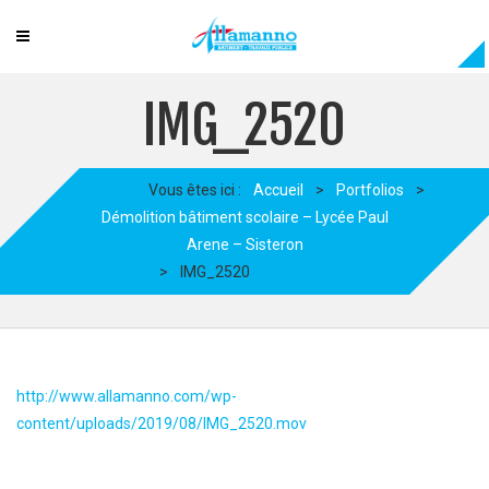
IMG_2520
Vous êtes ici :
Accueil
>
Portfolios
>
Démolition bâtiment scolaire – Lycée Paul
Arene – Sisteron
>
IMG_2520
http://www.allamanno.com/wp-
content/uploads/2019/08/IMG_2520.mov