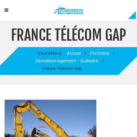
FRANCE TÉLÉCOM GAP
Vous êtes ici :
Accueil
>
Portfolios
>
Demolition logement – Guillestre
>
France Télécom Gap