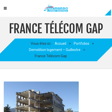
FRANCE TÉLÉCOM GAP
Vous êtes ici :
Accueil
>
Portfolios
>
Demolition logement – Guillestre
>
France Télécom Gap