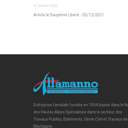
10 janvier 2022
Article le Dauphiné Libéré - 02/12/2021
Entreprise familiale fondée en 1954 basée dans le N
des Hautes Alpes Spécialisée dans le secteur des
Travaux Publics, Bâtiments, Génie Civil et Travaux de
Montagne.