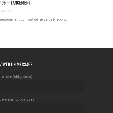
res – LANCEMENT
oût 2021
énagement du front de neige de Prébois...
VOYER UN MESSAGE
tre nom (obligatoire)
re email (obligatoire)