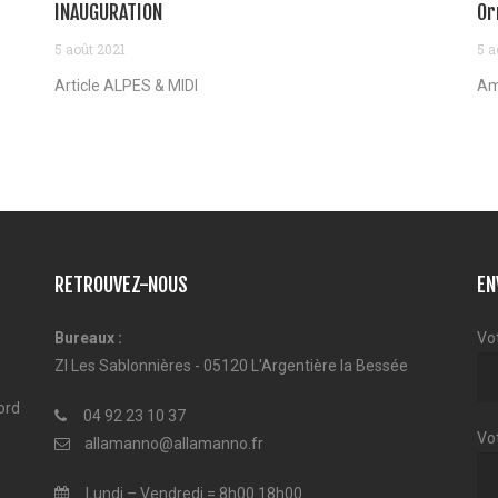
INAUGURATION
Or
5 août 2021
5 a
Article ALPES & MIDI
Am
RETROUVEZ-NOUS
EN
Bureaux :
Vo
ZI Les Sablonnières - 05120 L'Argentière la Bessée
ord
04 92 23 10 37
Vot
allamanno@allamanno.fr
Lundi – Vendredi = 8h00 18h00