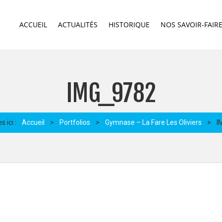
ACCUEIL
ACTUALITÉS
HISTORIQUE
NOS SAVOIR-FAIR
IMG_9782
 ici :
Accueil
>
Portfolios
>
Gymnase – La Fare Les Oliviers
>
I