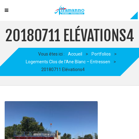
20180711 ELÉVATIONS4
Vous êtes ici :
Accueil
>
Portfolios
>
Logements Clos de l’Ane Blanc – Entressen
>
20180711 Elévations4