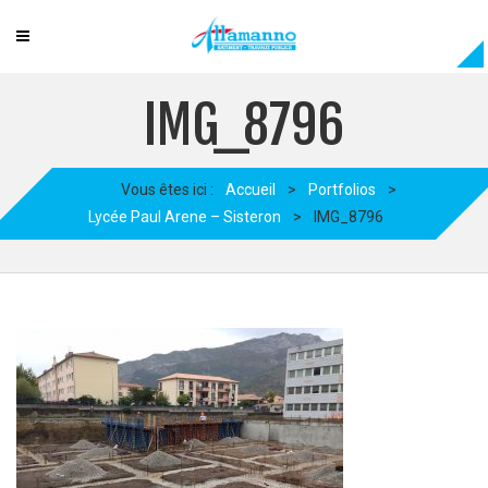
IMG_8796
Vous êtes ici :
Accueil
>
Portfolios
>
Lycée Paul Arene – Sisteron
>
IMG_8796