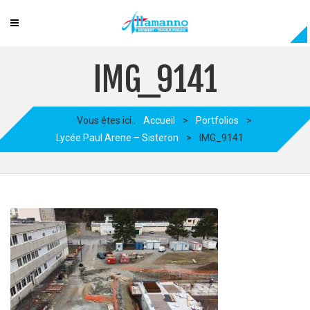
IMG_9141
Vous êtes ici :
Accueil
>
Portfolios
>
Lycée Paul Arene – Sisteron
>
IMG_9141