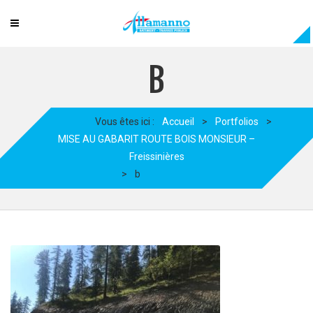
B
Vous êtes ici :
Accueil
>
Portfolios
>
MISE AU GABARIT ROUTE BOIS MONSIEUR –
Freissinières
>
b