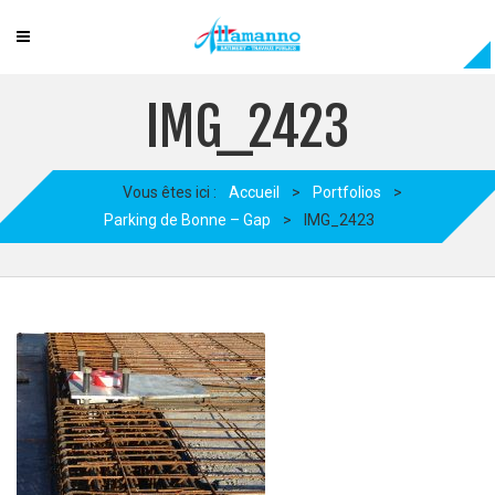
IMG_2423
Vous êtes ici :
Accueil
>
Portfolios
>
Parking de Bonne – Gap
>
IMG_2423