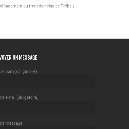
énagement du front de neige de Prébois...
VOYER UN MESSAGE
tre nom (obligatoire)
re email (obligatoire)
tre message