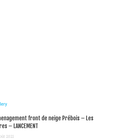
lery
enagement front de neige Prébois – Les
res – LANCEMENT
oût 2021