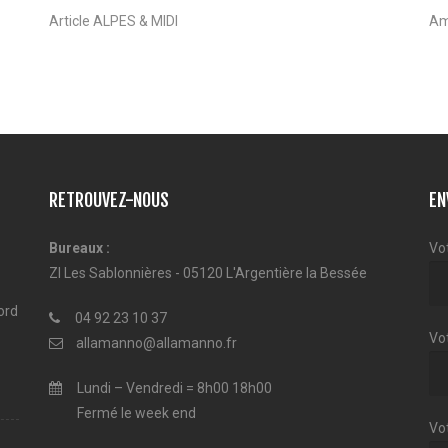
Article ALPES & MIDI
Am
RETROUVEZ-NOUS
EN
Bureaux :
Vo
ZI Les Sablonnières - 05120 L'Argentière la Bessée
ord
04 92 23 10 37
Vot
allamanno@allamanno.fr
Lundi – Vendredi = 8h00 18h00
Fermé le week end
Vo