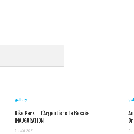
gallery
gal
Bike Park – L’Argentiere La Bessée –
Am
INAUGURATION
Or
5 août 2021
5 a