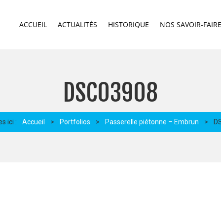
ACCUEIL
ACTUALITÉS
HISTORIQUE
NOS SAVOIR-FAIR
DSC03908
 ici :
Accueil
>
Portfolios
>
Passerelle piétonne – Embrun
>
D