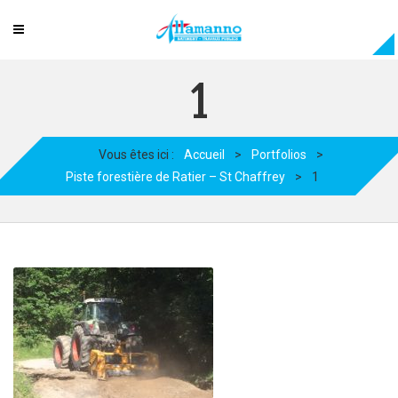
1
Vous êtes ici :
Accueil
>
Portfolios
>
Piste forestière de Ratier – St Chaffrey
>
1