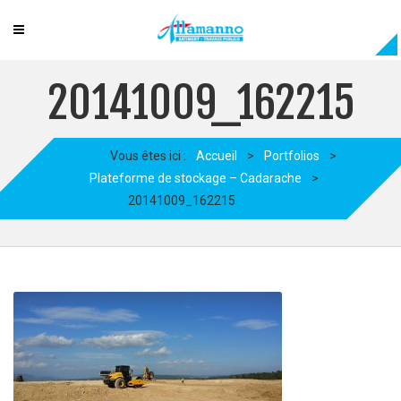
20141009_162215
Vous êtes ici :
Accueil
>
Portfolios
>
Plateforme de stockage – Cadarache
>
20141009_162215