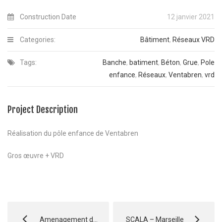
Construction Date
12 janvier 2021
Categories:
Bâtiment
,
Réseaux VRD
Tags:
Banche
,
batiment
,
Béton
,
Grue
,
Pole
enfance
,
Réseaux
,
Ventabren
,
vrd
Project Description
Réalisation du pôle enfance de Ventabren
Gros œuvre + VRD
Amenagement domaine skiable – Peynier – Vars
SCALA – Marseille