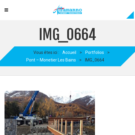
IMG_0664
Vous êtes ici :
Accueil
>
Portfolios
>
Pont – Monetier Les Bains
>
IMG_0664