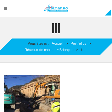
III
Vous êtes ici :
Accueil
>
Portfolios
>
Réseaux de chaleur – Briançon
>
iii