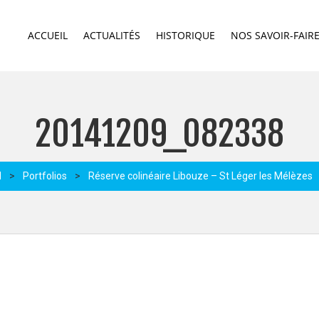
ACCUEIL
ACTUALITÉS
HISTORIQUE
NOS SAVOIR-FAIR
20141209_082338
l
>
Portfolios
>
Réserve colinéaire Libouze – St Léger les Mélèzes