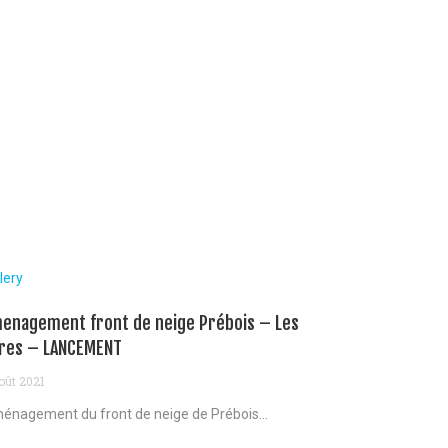
lery
enagement front de neige Prébois – Les
res – LANCEMENT
oût 2021
énagement du front de neige de Prébois...