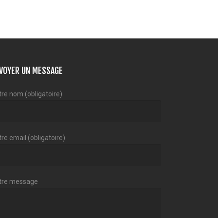
VOYER UN MESSAGE
tre nom (obligatoire)
re email (obligatoire)
tre message