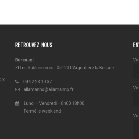
RETROUVEZ-NOUS
EN
Bureaux :
Vo
ZI Les Sablonnières - 05120 L'Argentière la Bessée
ord
04 92 23 10 37
Vot
allamanno@allamanno.fr
Lundi – Vendredi = 8h00 18h00
Fermé le week end
Vo