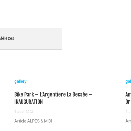
 Mélèzes
gallery
gal
Bike Park – L’Argentiere La Bessée –
Am
INAUGURATION
Or
5 août 2021
5 a
Article ALPES & MIDI
Am