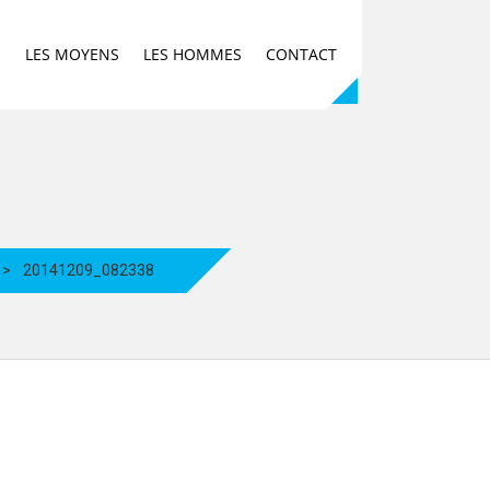
E
LES MOYENS
LES HOMMES
CONTACT
>
20141209_082338