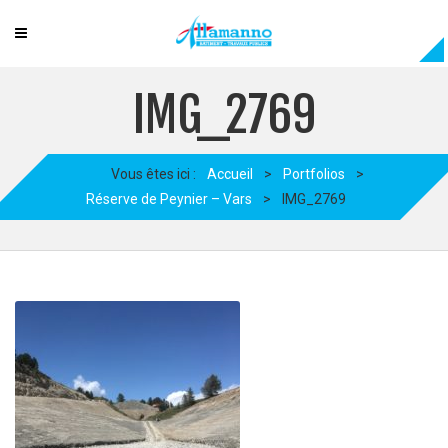
IMG_2769
Vous êtes ici :
Accueil
>
Portfolios
>
Réserve de Peynier – Vars
>
IMG_2769