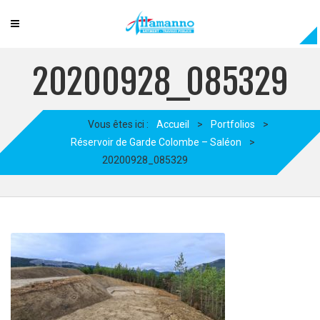
20200928_085329
Vous êtes ici :
Accueil
>
Portfolios
>
Réservoir de Garde Colombe – Saléon
>
20200928_085329