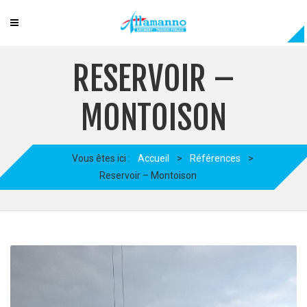
RESERVOIR –
MONTOISON
Vous êtes ici :
Accueil
>
Références
>
Reservoir – Montoison