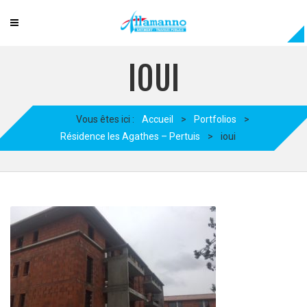
IOUI
Vous êtes ici :
Accueil
>
Portfolios
>
Résidence les Agathes – Pertuis
>
ioui