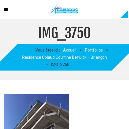
IMG_3750
Vous êtes ici :
Accueil
>
Portfolios
>
Résidence Colaud Courtine Berwick – Briançon
>
IMG_3750