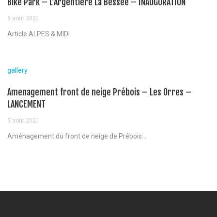
Bike Park – L’Argentiere La Bessée – INAUGURATION
5 août 2021
Article ALPES & MIDI
gallery
Amenagement front de neige Prébois – Les Orres –
LANCEMENT
5 août 2021
Aménagement du front de neige de Prébois...