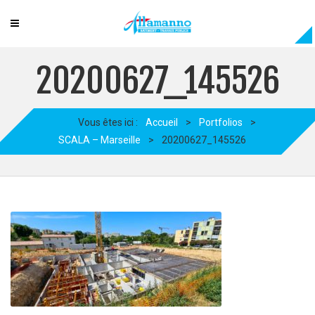
20200627_145526
Vous êtes ici :
Accueil
>
Portfolios
>
SCALA – Marseille
>
20200627_145526