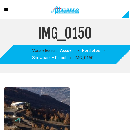
IMG_0150
Vous êtes ici :
Accueil
>
Portfolios
>
Snowpark – Risoul
>
IMG_0150