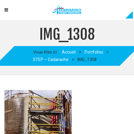
IMG_1308
Vous êtes ici :
Accueil
>
Portfolios
>
STEP – Cadarache
>
IMG_1308