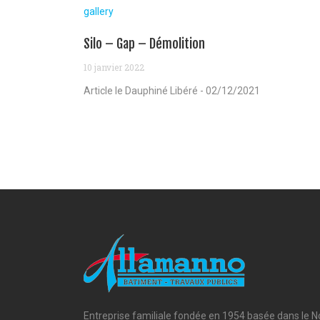
gallery
Silo – Gap – Démolition
10 janvier 2022
Article le Dauphiné Libéré - 02/12/2021
Entreprise familiale fondée en 1954 basée dans le N