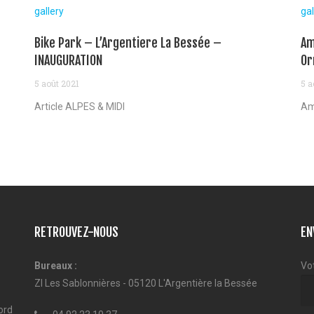
gallery
gal
Bike Park – L’Argentiere La Bessée –
Am
INAUGURATION
Or
5 août 2021
5 a
Article ALPES & MIDI
Am
RETROUVEZ-NOUS
EN
Bureaux :
Vo
ZI Les Sablonnières - 05120 L'Argentière la Bessée
ord