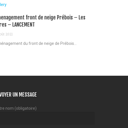
lery
enagement front de neige Prébois – Les
res – LANCEMENT
oût 2021
énagement du front de neige de Prébois...
VOYER UN MESSAGE
tre nom (obligatoire)