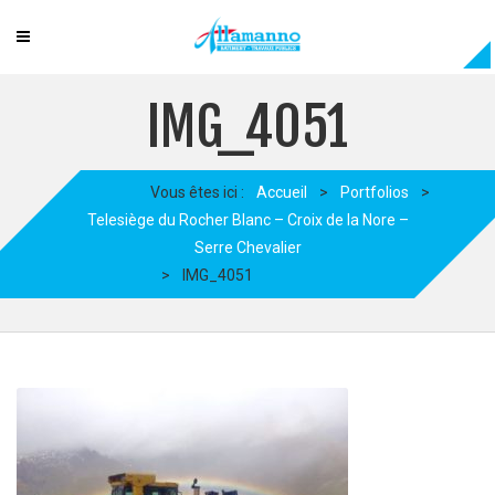
IMG_4051
Vous êtes ici :
Accueil
>
Portfolios
>
Telesiège du Rocher Blanc – Croix de la Nore –
Serre Chevalier
>
IMG_4051