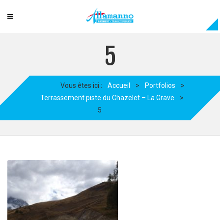
5
Vous êtes ici :
Accueil
>
Portfolios
>
Terrassement piste du Chazelet – La Grave
>
5