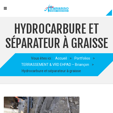
HYDROCARBURE ET
SÉPARATEUR À GRAISSE
Vous êtes ici :
Accueil
>
Portfolios
>
TERRASSEMENT & VRD EHPAD – Briançon
>
Hydrocarbure et séparateur à graisse