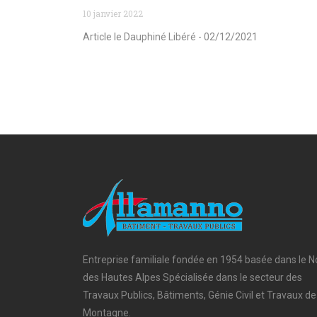
10 janvier 2022
Article le Dauphiné Libéré - 02/12/2021
Entreprise familiale fondée en 1954 basée dans le N
des Hautes Alpes Spécialisée dans le secteur des
Travaux Publics, Bâtiments, Génie Civil et Travaux de
Montagne.