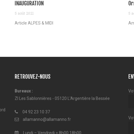
INAUGURATION
Or
5 août 2021
5 a
Article ALPES & MIDI
Am
RETROUVEZ-NOUS
EN
Bureaux :
Vo
ZI Les Sablonnières - 05120 L'Argentière la Bessée
ord
04 92 23 10 37
Vot
allamanno@allamanno.fr
Lundi – Vendredi = 8h00 18h00