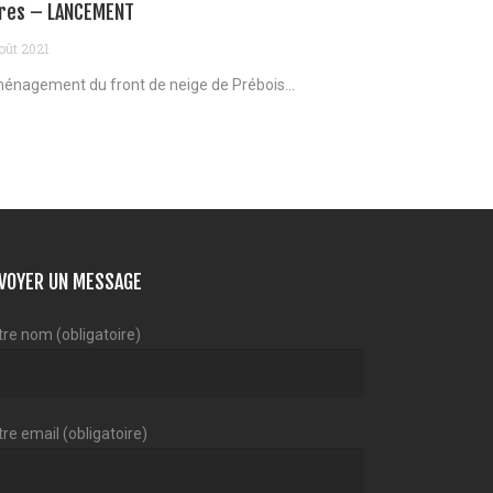
res – LANCEMENT
oût 2021
énagement du front de neige de Prébois...
VOYER UN MESSAGE
tre nom (obligatoire)
re email (obligatoire)